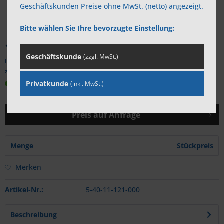
Geschäftskunden Preise ohne MwSt. (netto) angezeigt.
Bitte wählen Sie Ihre bevorzugte Einstellung:
1,20 €
*
Geschäftskunde
(zzgl. MwSt.)
Inhalt:
50 Stück (
0,02 €
* / 1 Stück)
zzgl. MwSt.
zzgl. Versandkosten
Sofort versandfertig, Lieferzeit ca. 1-3 Werktage
Privatkunde
(inkl. MwSt.)
Preis auf Anfrage
Menge
Stückpreis
Merken
Artikel-Nr.:
5-40-11-121-000
Beschreibung