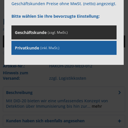
Geschäftskunden Preise ohne MwSt. (netto) angezeigt.
Bitte wählen Sie Ihre bevorzugte Einstellung:
Preis auf Anfrage
zzgl. MwSt.
zzgl. Versandkosten
Geschäftskunde
(zzgl. MwSt.)
Preis auf Anfrage
Privatkunde
(inkl. MwSt.)
Merken
Artikel-Nr.:
HAKOH-2020-MED-012
Hinweis zum
Versand:
zzgl. Logistikkosten
Beschreibung
Mit DID-20 bieten wir eine umfassendes Konzept von
Detektion über Immunisierung bis hin zur...
mehr
Kunden haben sich ebenfalls angesehen