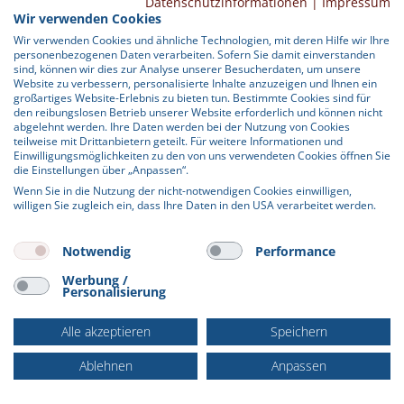
Datenschutzinformationen
|
Impressum
Geschäftskunden Preise ohne MwSt. (netto) angezeigt.
Wir verwenden Cookies
Service Hotline
Wir verwenden Cookies und ähnliche Technologien, mit deren Hilfe wir Ihre
Bitte wählen Sie Ihre bevorzugte Einstellung:
personenbezogenen Daten verarbeiten. Sofern Sie damit einverstanden
Shop Service
sind, können wir dies zur Analyse unserer Besucherdaten, um unsere
Website zu verbessern, personalisierte Inhalte anzuzeigen und Ihnen ein
großartiges Website-Erlebnis zu bieten tun. Bestimmte Cookies sind für
Geschäftskunde
(zzgl. MwSt.)
Informationen
den reibungslosen Betrieb unserer Website erforderlich und können nicht
abgelehnt werden. Ihre Daten werden bei der Nutzung von Cookies
teilweise mit Drittanbietern geteilt. Für weitere Informationen und
Newsletter
Privatkunde
(inkl. MwSt.)
Einwilligungsmöglichkeiten zu den von uns verwendeten Cookies öffnen Sie
die Einstellungen über „Anpassen“.
Wenn Sie in die Nutzung der nicht-notwendigen Cookies einwilligen,
* Alle Preise verstehen sich zzgl. Mehrwertsteuer und
Versandkosten
willigen Sie zugleich ein, dass Ihre Daten in den USA verarbeitet werden.
und ggf. Nachnahmegebühren, wenn nicht anders beschrieben.
Wenn Sie auf "Alle akzeptieren" klicken, willigen Sie in die Verwendung von
Cookies und in die Verarbeitung von personenbezogenen Daten im
Notwendig
Performance
Cookie-Einstellungen
Hilfe / Support
Kontakt
vorgenannten Umfang ein.
Werbung /
Versand und Zahlungsbedingungen
Widerrufsbelehrung
Personalisierung
Datenschutz
Widerrufsformular
AGB
Impressum
Alle akzeptieren
Speichern
Realisiert mit Shopware
Ablehnen
Anpassen