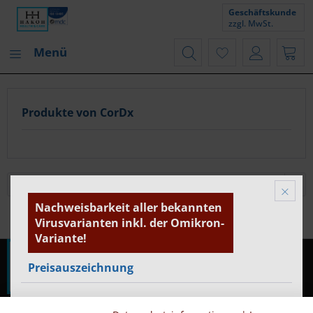
Geschäftskunde
zzgl. MwSt.
Menü
Produkte von CorDx
Nachweisbarkeit aller bekannten
Virusvarianten inkl. der Omikron-
Variante!
Preisauszeichnung
Privatkunden werden Preise mit MwSt. (brutto) und